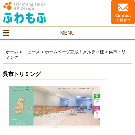
MENU
ホーム
>
ニュース
>
ホームページ完成！メルティ様
>
呉市トリ
ミング
呉市トリミング